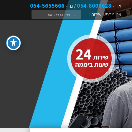
054-5655666
054-8006628
אור -
/ נח -
אני מחפש שירות :
פתיחת סתימות ...