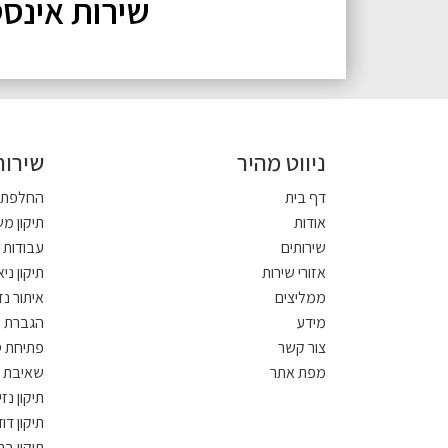
שירות אינסטלטור עם
ניווט מהיר
שירות
דף בית
החלפת צ
אודות
תיקון מ
שירותים
עבודות 
אזורי שירות
תיקון ני
ממליצים
איתור נז
מידע
הגברת ל
צור קשר
פתיחת ס
מפת אתר
שאיבת 
תיקון נזי
תיקון דו
תיקון בר