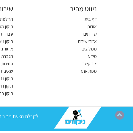
ניווט מהיר
שירות
דף בית
החלפת צ
אודות
תיקון מ
שירותים
עבודות 
אזורי שירות
תיקון ני
ממליצים
איתור נז
מידע
הגברת ל
צור קשר
פתיחת ס
מפת אתר
שאיבת 
תיקון נזי
תיקון דו
תיקון בר
לקבלת הצעת מחיר הק