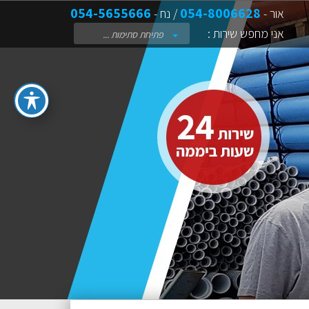
054-5655666
054-8006628
אור -
/ נח -
אני מחפש שירות :
פתיחת סתימות ...