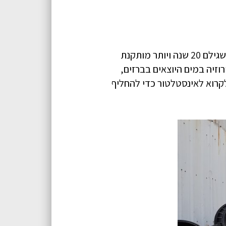
צנרת מים וביוב עשויה לסבול מתקלות שונות כמו נזילות, סתימות, סדקים ובלאי טבעי. במבנים שגילם 20 שנה ויותר מותקנת
וזיה במים היוצאים בברזים,
לקרוא לאינסטלטור כדי להחליף