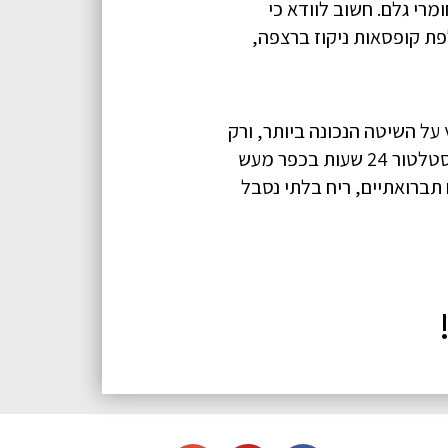
דה וחומרי גלם. חשוב לוודא כי
פת קופסאות ניקוז ברצפה,
על השיטה הנכונה ביותר, ורק
במידת הצורך ימליץ על החלפת צנרת. אם הבעיה חלה בסופי שבוע ובשעות לילה, יש להזמין אינסטלטור 24 שעות בכפר מעש
תברואתיים, ריח בלתי נסבל