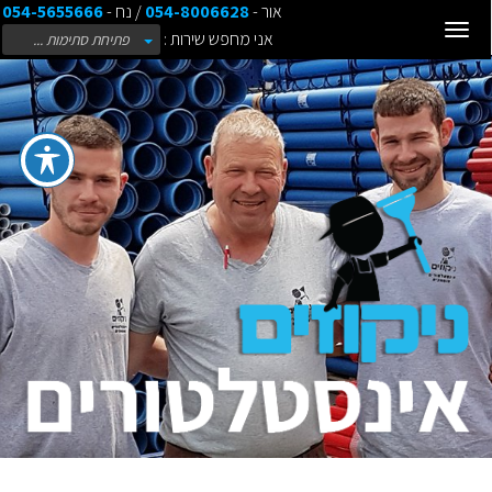
אור -
054-8006628
/ נח -
054-5655666
Toggle
אני מחפש שירות :
פתיחת סתימות ...
navigation