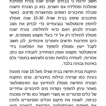
חשוב לדעת כי בבתים ישנים ישנה צנרת ממתכת
שהולכת ומחלידה עם השנים, כמו כן הצנרת הישנה
סובלת מחיבורים רופפים ומהיווצרות סדקים. כאשר
מתכננים שיפוץ בבית שגילו 15-30 שנה מומלץ
להזמין אינסטלטור בגבעתיים כדי לבדוק את מצב
הצנרת ולבחון האם כדאי להחליפה. צנרת ישנה
מומלץ להחליף רק על ידי בעלי מקצוע מוסמכים, יש
כיום פתרונות חדשים וחומרים איכותיים, לכן חשוב
לקבל ייעוץ ומומלץ להפקיד את המלאכה בידי
אינסטלטור מקצועי ואמין המתחייב לעבודה עם כתב
אחריות, לעמידה בלוחות זמנים ולשימוש בחומרי גלם
באיכות גבוהה בלבד.
התקנת צנרת חדשה בבית שגילו מעל 15 שנה מונעת
בעיות כמו קורוזיה ונזילות בחיבורים, טרם התקנת
הצנרת החדשה מומלץ להתייעץ עם האינסטלטור
מאחר וניתן להוסיף נקודות מים לחיבורים עתידיים
של כלים סניטריים או מוצרי חשמל כמו מדיח ומכונת
כביסה, לשנות את מיקום הכלים הסניטריים ולהכין
את תשתית האינסטלציה הנדרשת, להאריך קטע