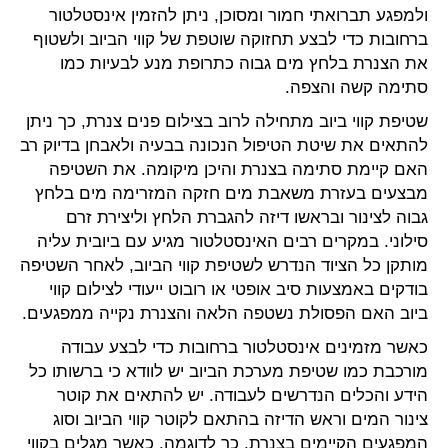
ולמפגע תברואתי חמור ומסוכן, ניתן להזמין אינסטלטור
ברחובות כדי לבצע תחזוקה שוטפת של קווי הביוב ולשטוף
את הצנרת בלחץ מים גבוה כתרופת מנע לבעיות כמו
סתימה קשה והצפה.
שטיפת קווי ביוב מתחילה לרוב בצילום פנים צנרת, כך ניתן
להתאים את שיטת הטיפול הנכונה בבעיה ולאבחן בדיוק רב
האם קיימת סתימה בצנרת והיכן מיקומה. את השטיפה
מבצעים בעזרת משאבת מים חזקה המזרימה מים בלחץ
גבוה לצינור ובראשו דיזה להגברת הלחץ וליצירת זרם
סילוני. במקרים רבים האינסטלטור מגיע עם ביובית עליה
מותקן כל הציוד הנדרש לשטיפת קווי הביוב, לאחר השטיפה
בודקים באמצעות סיב אופטי או רובוט ייעודי לצילום קווי
ביוב האם הפסולת נשטפה הלאה והצנרת נקייה ממפגעים.
כאשר מזמינים אינסטלטור ברחובות כדי לבצע עבודה
מורכבת כמו שטיפת מערכת הביוב יש לוודא כי ברשותו כל
הידע והכלים הנדרשים לעבודה. יש להתאים את קוטר
צינור המים וראש הדיזה בהתאם לקוטר קווי הביוב וסוג
המפגעים הקיימים בצנרת. כך לדוגמה, כאשר מגלים בקווי