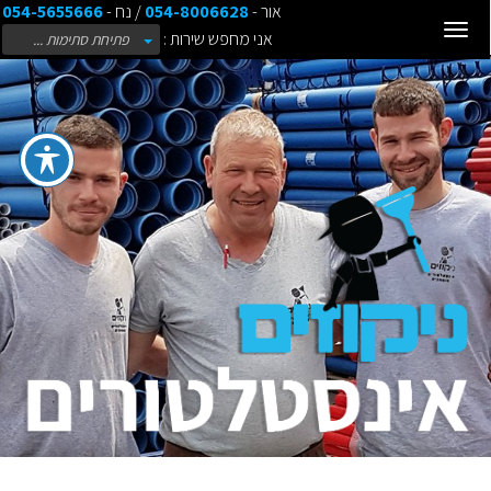
אור -
054-8006628
/ נח -
054-5655666
Toggle
אני מחפש שירות :
פתיחת סתימות ...
navigation