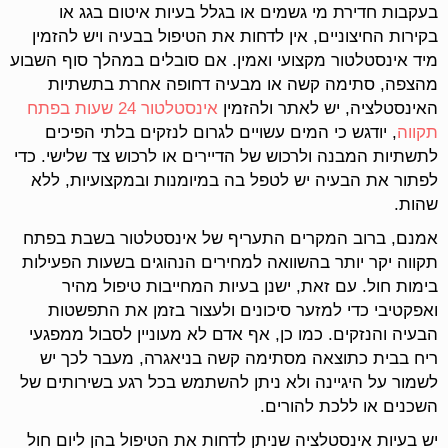
בעקבות חדירת מי גשמים או בגלל בעיות איטום בגג או
בקירות החיצוניים, אין לדחות את הטיפול בבעיה ויש להזמין
מיד אינסטלטור מקצועי ואמין. אם סובלים במהלך סוף השבוע
מהצפה, סתימה קשה או מבעיה דחופה אחרת בתשתיות
האינסטלציה, יש לאתר ולהזמין
אינסטלטור 24 שעות בפתח
תקווה
, יודגש כי המים עשויים לגרום לנזקים בלתי הפיכים
לתשתיות המבנה ולרכוש של הדיירים או לרכוש צד שלישי. כדי
לפתור את הבעיה יש לטפל בה במיומנות ובמקצועיות, ללא
שהות.
אמנם, ברוב המקרים התעריף של אינסטלטור בשבת בפתח
תקווה יקר יותר בהשוואה למחירים הנהוגים בשעות הפעילות
בימות חול. עם זאת, ישנן בעיות המחייבות טיפול מהיר
ואפקטיבי כדי למזער סיכונים ולעצור בזמן את התפשטות
הבעיה והנזקים. כמו כן, אף אדם לא מעוניין לסבול ממפגעי
ריח בבית כתוצאה מסתימה קשה בניאגרה, מעבר לכך יש
לשמור על היגיינה ולא ניתן להשתמש בכל רגע בשירותים של
השכנים או ללכת להורים.
יש בעיות אינסטלציה שניתן לדחות את הטיפול בהן ליום חול