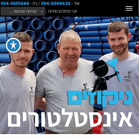
אור -
054-8006628
/ נח -
054-5655666
Toggle
אני מחפש שירות :
פתיחת סתימות ...
navigation