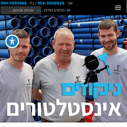
אור -
054-8006628
/ נח -
054-5655666
Toggle
אני מחפש שירות :
פתיחת סתימות ...
navigation