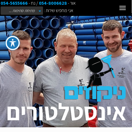
אור -
054-8006628
/ נח -
054-5655666
Toggle
אני מחפש שירות :
פתיחת סתימות ...
navigation