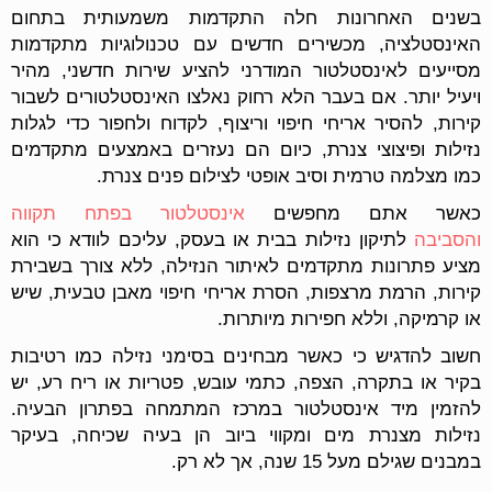
בשנים האחרונות חלה התקדמות משמעותית בתחום
האינסטלציה, מכשירים חדשים עם טכנולוגיות מתקדמות
מסייעים לאינסטלטור המודרני להציע שירות חדשני, מהיר
ויעיל יותר. אם בעבר הלא רחוק נאלצו האינסטלטורים לשבור
קירות, להסיר אריחי חיפוי וריצוף, לקדוח ולחפור כדי לגלות
נזילות ופיצוצי צנרת, כיום הם נעזרים באמצעים מתקדמים
כמו מצלמה טרמית וסיב אופטי לצילום פנים צנרת.
כאשר אתם מחפשים
אינסטלטור בפתח תקווה
והסביבה
לתיקון נזילות בבית או בעסק, עליכם לוודא כי הוא
מציע פתרונות מתקדמים לאיתור הנזילה, ללא צורך בשבירת
קירות, הרמת מרצפות, הסרת אריחי חיפוי מאבן טבעית, שיש
או קרמיקה, וללא חפירות מיותרות.
חשוב להדגיש כי כאשר מבחינים בסימני נזילה כמו רטיבות
בקיר או בתקרה, הצפה, כתמי עובש, פטריות או ריח רע, יש
להזמין מיד אינסטלטור במרכז המתמחה בפתרון הבעיה.
נזילות מצנרת מים ומקווי ביוב הן בעיה שכיחה, בעיקר
במבנים שגילם מעל 15 שנה, אך לא רק.